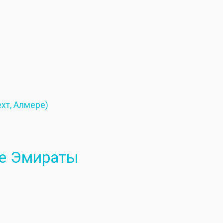
ехт, Алмере)
е Эмираты