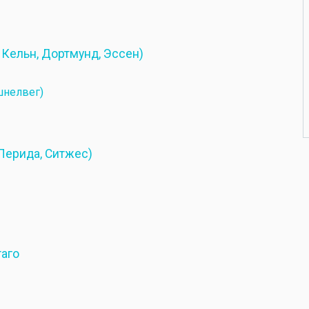
Кельн, Дортмунд, Эссен)
шнелвег)
 Лерида, Ситжес)
таго