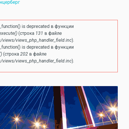
енцерберг
ке
e_function() is deprecated в функции
execute()
(строка
131
в файле
/views/views_php_handler_field.inc
).
e_function() is deprecated в функции
)
(строка
202
в файле
/views/views_php_handler_field.inc
).