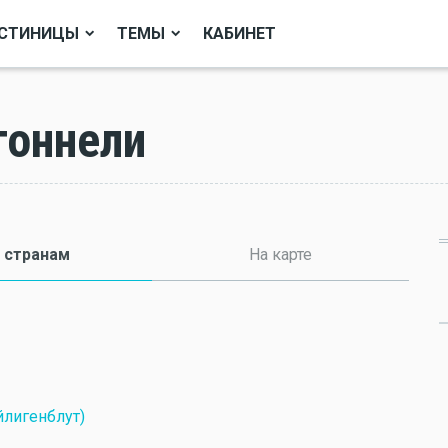
СТИНИЦЫ
ТЕМЫ
КАБИНЕТ
тоннели
 странам
(активная вкладка)
На карте
йлигенблут)