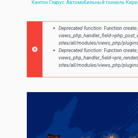
Кантон Гларус: Автомобильный тоннель Кер
Сообщение об ошиб
Deprecated function
: Function creat
views_php_handler_field->php_post_
sites/all/modules/views_php/plugins
Deprecated function
: Function creat
views_php_handler_field->pre_render(
sites/all/modules/views_php/plugins