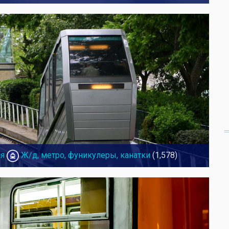
я
Ж/д, метро, фуникулеры, канатки
(1,578)