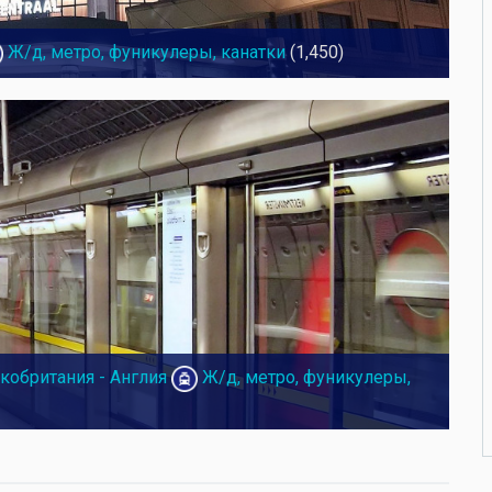
Ж/д, метро, фуникулеры, канатки
(1,450)
кобритания - Англия
Ж/д, метро, фуникулеры,