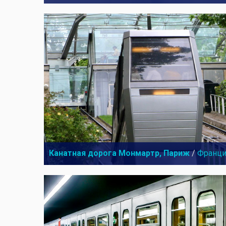
Канатная дорога Монмартр, Париж
/
Франци