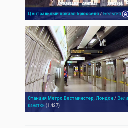
Центральный вокзал Брюсселя
/
Бельгия
Станция Метро Вестминстер, Лондон
/
Вели
канатки
(1,427)