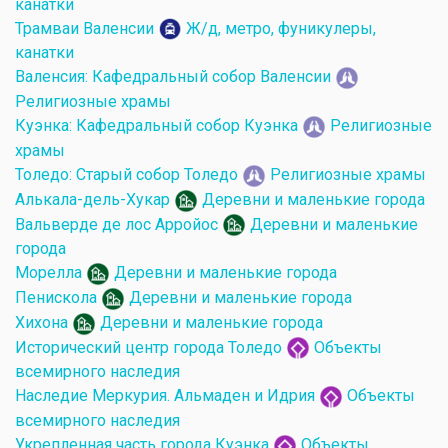
канатки
Трамваи Валенсии
Ж/д, метро, фуникулеры,
канатки
Валенсия: Кафедральный собор Валенсии
Религиозные храмы
Куэнка: Кафедральный собор Куэнка
Религиозные
храмы
Толедо: Старый собор Толедо
Религиозные храмы
Алькала-дель-Хукар
Деревни и маленькие города
Вальверде де лос Арройос
Деревни и маленькие
города
Морелла
Деревни и маленькие города
Пенискола
Деревни и маленькие города
Хихона
Деревни и маленькие города
Исторический центр города Толедо
Объекты
всемирного наследия
Наследие Меркурия. Альмаден и Идрия
Объекты
всемирного наследия
Укрепленная часть города Куэнка
Объекты