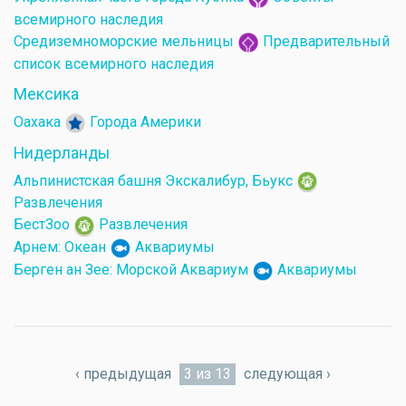
всемирного наследия
Средиземноморские мельницы
Предварительный
список всемирного наследия
Мексика
Оахака
Города Америки
Нидерланды
Альпинистская башня Экскалибур, Бьукс
Развлечения
БестЗоо
Развлечения
Арнем: Океан
Аквариумы
Берген ан Зее: Морской Аквариум
Аквариумы
‹ предыдущая
3 из 13
следующая ›