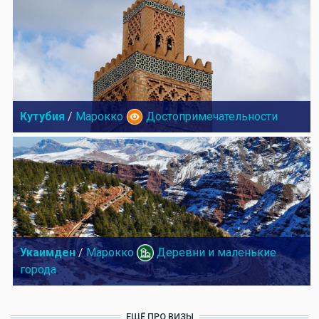
Кутубия
/
Марокко
Достопримечательности
Укаимден
/
Марокко
Деревни и маленькие
города
ЕЩЁ ПРО ВИЗЫ