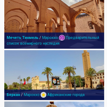
Мечеть Тинмель
/
Марокко
Предварительный
список всемирного наследия
Беркан
/
Марокко
Африканские города