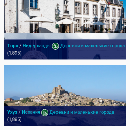
,
Торн
/
Нидерланды
Деревни и маленькие города
(1,895)
,
Ухуэ
/
Испания
Деревни и маленькие города
(1,885)