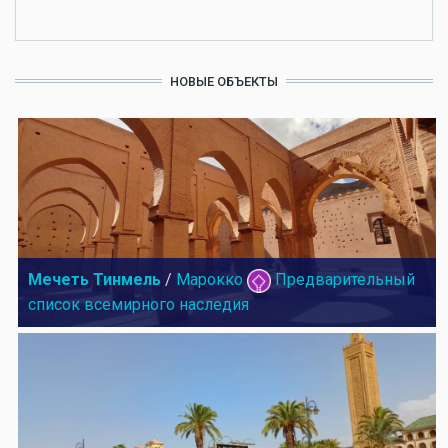
НОВЫЕ ОБЪЕКТЫ
Мечеть Тинмель
/
Марокко
Предварительный
список всемирного наследия