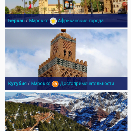
Беркан
/
Марокко
Африканские города
Кутубия
/
Марокко
Достопримечательности