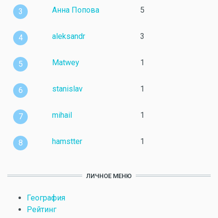
Анна Попова
5
3
aleksandr
3
4
Matwey
1
5
stanislav
1
6
mihail
1
7
hamstter
1
8
ЛИЧНОЕ МЕНЮ
География
Рейтинг