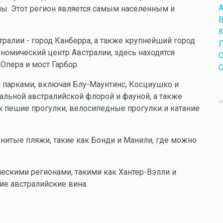
А
ы. Этот регион является самым населенным и
В
К
ралии - город Канберра, а также крупнейший город
Л
ономический центр Австралии, здесь находятся
О
Опера и мост Гарбор.
О
 парками, включая Блу-Маунтинс, Косциушко и
льной австралийской флорой и фауной, а также
к пешие прогулки, велосипедные прогулки и катание
нитые пляжи, такие как Бонди и Манили, где можно
ческими регионами, такими как Хантер-Вэлли и
е австралийские вина.