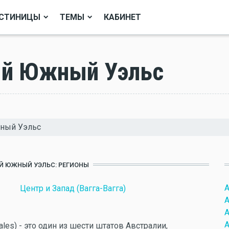
СТИНИЦЫ
ТЕМЫ
КАБИНЕТ
ый Южный Уэльс
жный Уэльс
ЫЙ ЮЖНЫЙ УЭЛЬС: РЕГИОНЫ
А
Центр и Запад (Вагга-Вагга)
А
А
А
es) - это один из шести штатов Австралии,