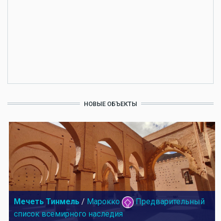
НОВЫЕ ОБЪЕКТЫ
Мечеть Тинмель
/
Марокко
Предварительный
список всемирного наследия