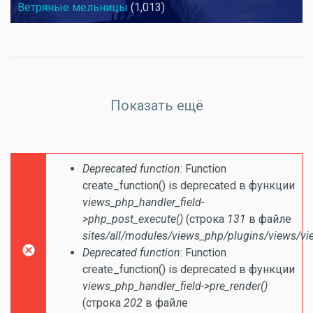
Ветряные мельницы
(1,013)
Показать ещё
Сообщение об ошибке
Deprecated function
: Function
create_function() is deprecated в функции
views_php_handler_field-
>php_post_execute()
(строка
131
в файле
sites/all/modules/views_php/plugins/views/vi
Deprecated function
: Function
create_function() is deprecated в функции
views_php_handler_field->pre_render()
(строка
202
в файле