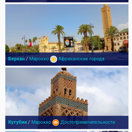
Беркан
/
Марокко
Африканские города
Кутубия
/
Марокко
Достопримечательности