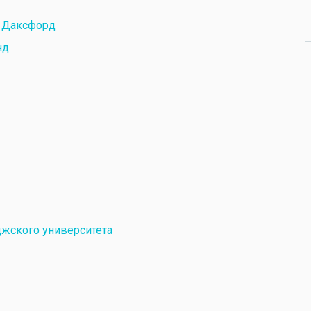
й Даксфорд
нд
джского университета