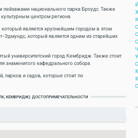
Й
 пейзажами национального парка Броудс. Также
Х
я культурным центром региона.
К
С
, который является крупнейшим городом в этом
С
нт-Эдмундс, который является одним из старейших
С
ый университетский город Кембридж. Также стоит
У
ля знаменитого кафедрального собора.
С
Ю
, парков и садов, которые стоит по
Ю
С
ОЛК, КЕМБРИДЖ): ДОСТОПРИМЕЧАТЕЛЬНОСТИ