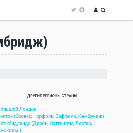
ембридж)
ДРУГИЕ РЕГИОНЫ СТРАНЫ
Большой Лондон
осток (Эссекс, Норфолк, Саффолк, Кембридж)
ст-Мидлендс (Дерби, Ноттингем, Лестер,
инкольн)