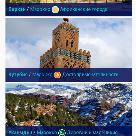
Беркан
/
Марокко
Африканские города
Кутубия
/
Марокко
Достопримечательности
Укаимден
/
Марокко
Деревни и маленькие