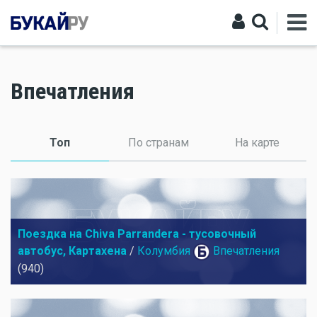
Впечатления
Топ
(активная вкладка)
По странам
На карте
Поездка на Chiva Parrandera - тусовочный
автобус, Картахена
/
Колумбия
Впечатления
(940)