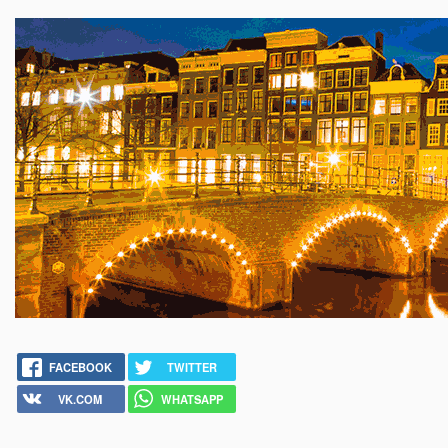
FACEBOOK
TWITTER
VK.COM
WHATSAPP