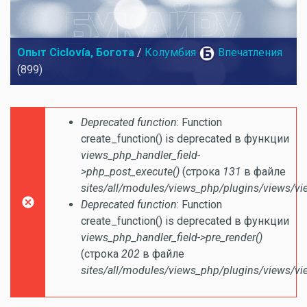
Опыт Ciclovía, Богота
/
Колумбия
Впечатления
(899)
Сообщение об ошибке
Deprecated function
: Function
create_function() is deprecated в функции
views_php_handler_field-
>php_post_execute()
(строка
131
в файле
sites/all/modules/views_php/plugins/views/vi
Deprecated function
: Function
create_function() is deprecated в функции
views_php_handler_field->pre_render()
(строка
202
в файле
sites/all/modules/views_php/plugins/views/vi