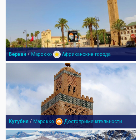
Беркан
/
Марокко
Африканские города
Кутубия
/
Марокко
Достопримечательности