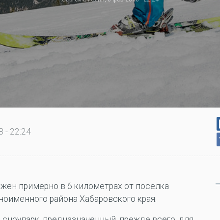
 - 22:24
ожен примерно в 6 километрах от поселка
ноименного района Хабаровского края.
й сноупарк, предназначенный, прежде всего, для