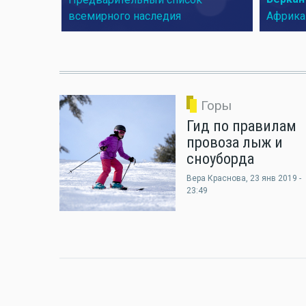
всемирного наследия
Африка
Горы
Гид по правилам
провоза лыж и
сноуборда
Вера Краснова
, 23 янв 2019 -
23:49