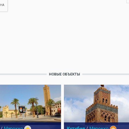
НОВЫЕ ОБЪЕКТЫ
/
Марокко
Кутубия
/
Марокко