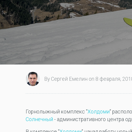
By Сергей Емелин on 8 февраля, 2018
Горнолыжный комплекс "
Холдоми
" распол
Солнечный
- административного центра од
В комплексе "
Холдоми
" начал работу новы