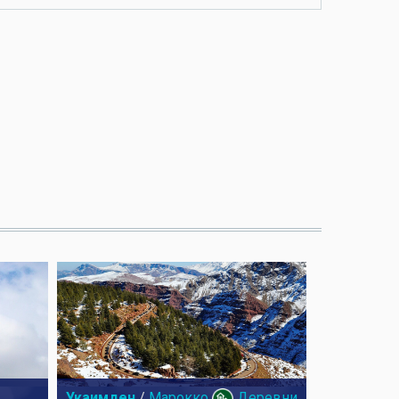
Укаимден
/
Марокко
Деревни