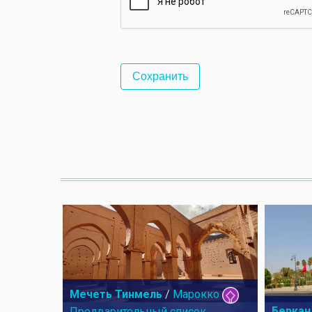
Мечеть Тинмель
/
Марокко
Беркан
Предварительный список