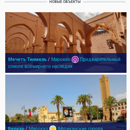
НОВЫЕ ОБЪЕКТЫ
Мечеть Тинмель
/
Марокко
Предварительный
список всемирного наследия
Беркан
/
Марокко
Африканские города