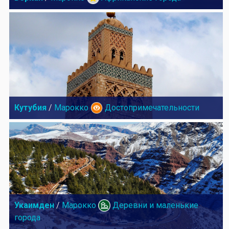
Кутубия
/
Марокко
Достопримечательности
Укаимден
/
Марокко
Деревни и маленькие
города