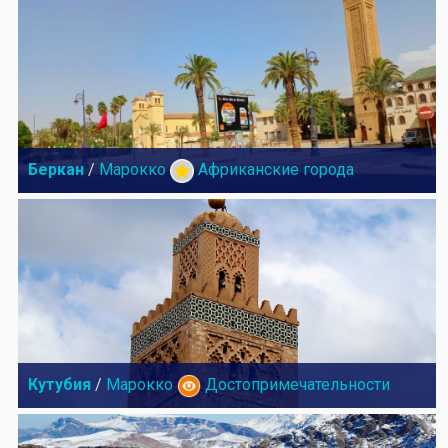
Беркан
/
Марокко
Африканские города
Кутубия
/
Марокко
Достопримечательности