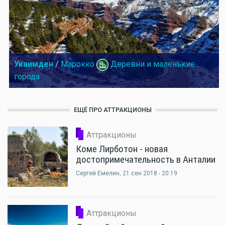
Укаимден
/
Марокко
Деревни и маленькие
города
ЕЩЁ ПРО АТТРАКЦИОНЫ
Аттракционы
Коме Лирботон - новая
достопримечательность в Анталии
Сергей Емелин
, 21 сен 2018 - 20:19
Аттракционы