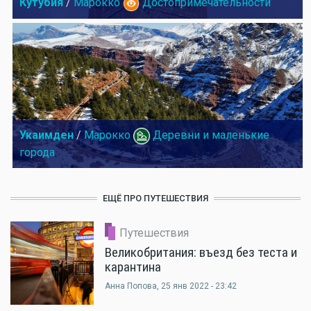
Кутубия
/
Марокко
Достопримечательности
Укаимден
/
Марокко
Деревни и маленькие
города
ЕЩЁ ПРО ПУТЕШЕСТВИЯ
Путешествия
Великобритания: въезд без теста и
карантина
Анна Попова
, 25 янв 2022 - 23:42