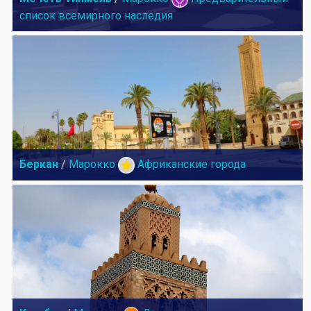
список всемирного наследия
Беркан
/
Марокко
Африканские города