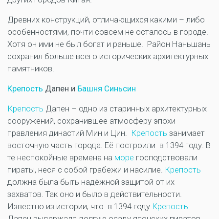
Древних конструкций, отличающихся какими – либо
особенностями, почти совсем не осталось в городе.
Хотя он ими не был богат и раньше. Район Наньшань
сохранил больше всего исторических архитектурных
памятников.
Крепость
Дапен и
Башня Синьсин
Крепость
Дапен – одно из старинных архитектурных
сооружений, сохранившее атмосферу эпохи
правления династий Мин и Цин.
Крепость
занимает
восточную часть города. Её построили в 1394 году. В
те неспокойные времена на
море
господствовали
пираты, неся с собой грабежи и насилие.
Крепость
должна была быть надёжной защитой от их
захватов. Так оно и было в действительности.
Известно из истории, что в 1394 году
Крепость
Дапен выдержала долгую осаду японских пиратов.