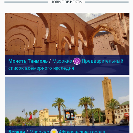
НОВЫЕ ОБЪЕКТЫ
Мечеть Тинмель
/
Марокко
Предварительный
список всемирного наследия
Беркан
/
Марокко
Африканские города