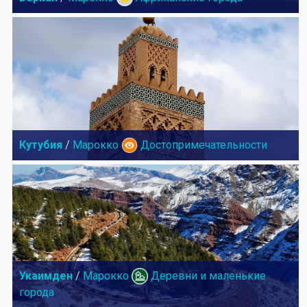
Кутубия
/
Марокко
Достопримечательности
Укаимден
/
Марокко
Деревни и маленькие
города