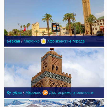
Беркан
/
Марокко
Африканские города
Кутубия
/
Марокко
Достопримечательности