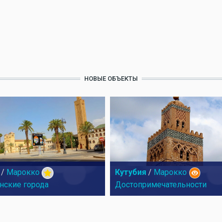
НОВЫЕ ОБЪЕКТЫ
/
Марокко
Кутубия
/
Марокко
нские города
Достопримечательности