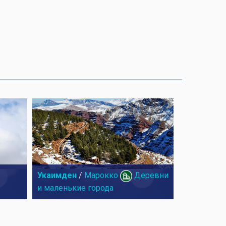
Укаимден
/
Марокко
Деревни
и маленькие города