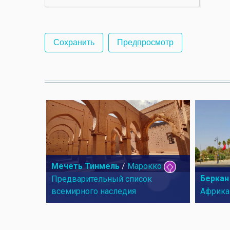
Мечеть Тинмель
/
Марокко
Беркан
Предварительный список
всемирного наследия
Африка