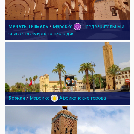
Мечеть Тинмель
/
Марокко
Предварительный
список всемирного наследия
Беркан
/
Марокко
Африканские города