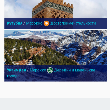
Кутубия
/
Марокко
Достопримечательности
Укаимден
/
Марокко
Деревни и маленькие
города