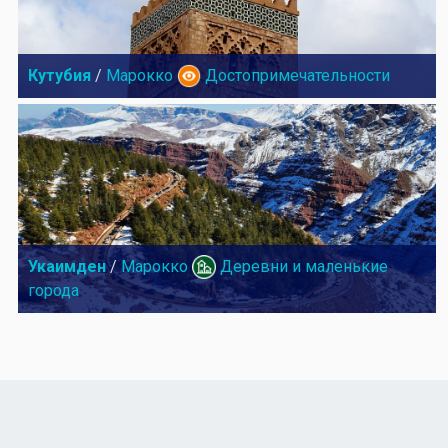
Кутубия
/
Марокко
Достопримечательности
Укаимден
/
Марокко
Деревни и маленькие
города