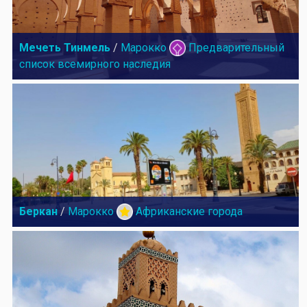
Мечеть Тинмель
/
Марокко
Предварительный
список всемирного наследия
Беркан
/
Марокко
Африканские города