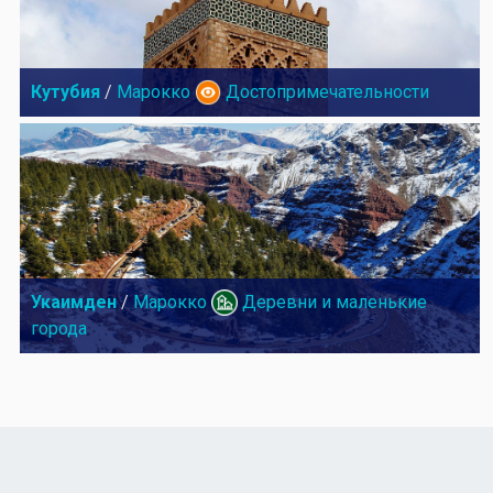
Кутубия
/
Марокко
Достопримечательности
Укаимден
/
Марокко
Деревни и маленькие
города