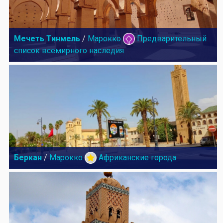
Мечеть Тинмель
/
Марокко
Предварительный
список всемирного наследия
Беркан
/
Марокко
Африканские города