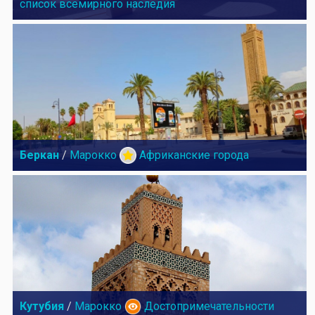
список всемирного наследия
Беркан
/
Марокко
Африканские города
Кутубия
/
Марокко
Достопримечательности