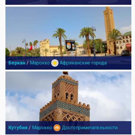
Беркан
/
Марокко
Африканские города
Кутубия
/
Марокко
Достопримечательности