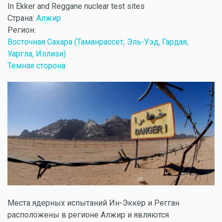
In Ekker and Reggane nuclear test sites
Страна:
Алжир
Регион:
Восточная Сахара (Таманрассет, Эль-Уэд, Гардая,
Уаргла, Иллизи)
Темная сторона
Места ядерных испытаний Ин-Эккер и Регган
расположены в регионе Алжир и являются