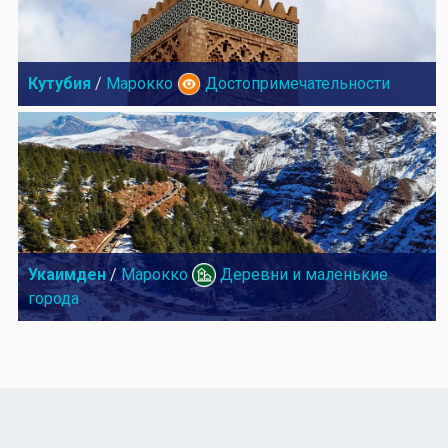
Кутубия
/
Марокко
Достопримечательности
Укаимден
/
Марокко
Деревни и маленькие
города