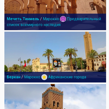
Мечеть Тинмель
/
Марокко
Предварительный
список всемирного наследия
Беркан
/
Марокко
Африканские города