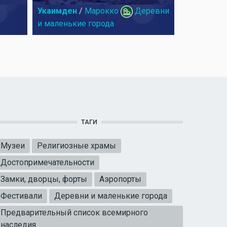
Укаимден
/
Марокко
Деревни
и маленькие города
ТАГИ
Музеи
Религиозные храмы
Достопримечательности
Замки, дворцы, форты
Аэропорты
Фестивали
Деревни и маленькие города
Предварительный список всемирного
наследия