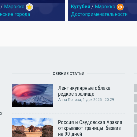
/
Марокко
Кутубия
/
Марокко
нские города
Достопримечательности
СВЕЖИЕ СТАТЬИ
Лентикулярные облака:
редкое зрелище
Анна Попова
, 1 дек 2025 - 20:29
х
Россия и Саудовская Аравия
открывают границы: безвиз
на 90 дней