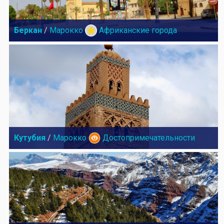
Беркан
/
Марокко
Африканские города
Кутубия
/
Марокко
Достопримечательности