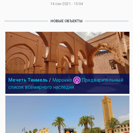
14 сен 2021 - 15:04
НОВЫЕ ОБЪЕКТЫ
Мечеть Тинмель
/
Марокко
Предварительный
список всемирного наследия