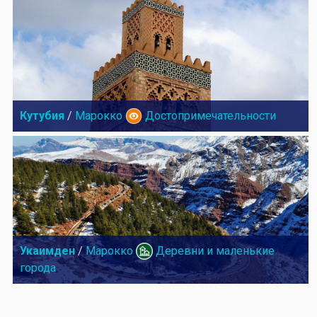
Кутубия
/
Марокко
Достопримечательности
Укаимден
/
Марокко
Деревни и маленькие
города