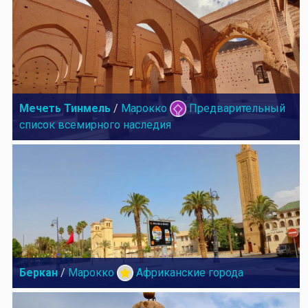
Мечеть Тинмель
/
Марокко
Предварительный
список всемирного наследия
Беркан
/
Марокко
Африканские города