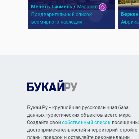
Мечеть Тинмель
/
Марокко
Беркан
Предварительный список
всемирного наследия
Африка
Букай.Ру - крупнейшая русскоязычная база
данных туристических объектов всего мира.
Создайте свой
собственный список
посещенны
достопримечательностей и территорий, стройте
планы поездок и оставляйте рекомендации.