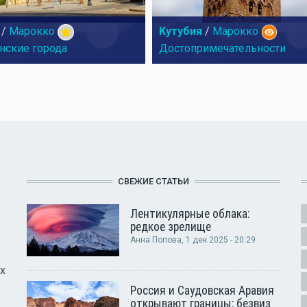
/
Марокко
Кутубия
/
Марокко
нские города
Достопримечательности
СВЕЖИЕ СТАТЬИ
Лентикулярные облака:
редкое зрелище
Анна Попова
, 1 дек 2025 - 20:29
х
Россия и Саудовская Аравия
открывают границы: безвиз