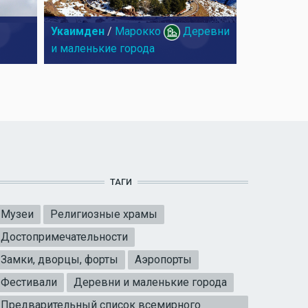
Укаимден
/
Марокко
Деревни
и маленькие города
ТАГИ
Музеи
Религиозные храмы
Достопримечательности
Замки, дворцы, форты
Аэропорты
Фестивали
Деревни и маленькие города
Предварительный список всемирного