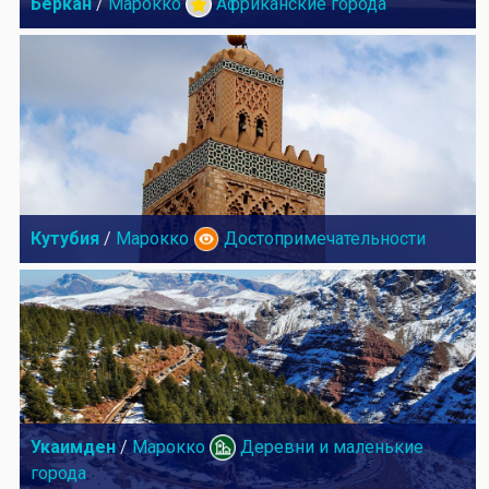
Беркан
/
Марокко
Африканские города
Кутубия
/
Марокко
Достопримечательности
Укаимден
/
Марокко
Деревни и маленькие
города