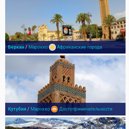
Беркан
/
Марокко
Африканские города
Кутубия
/
Марокко
Достопримечательности