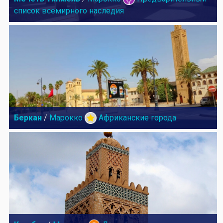
список всемирного наследия
Беркан
/
Марокко
Африканские города