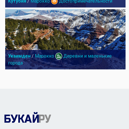
Кутубия
/
Марокко
Достопримечательности
Укаимден
/
Марокко
Деревни и маленькие
города