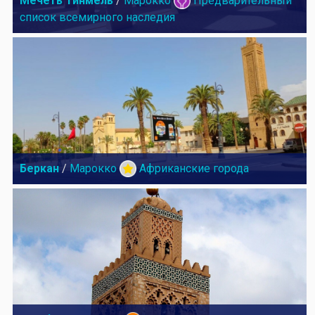
Мечеть Тинмель
/
Марокко
Предварительный
список всемирного наследия
Беркан
/
Марокко
Африканские города