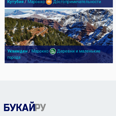
Кутубия
/
Марокко
Достопримечательности
Укаимден
/
Марокко
Деревни и маленькие
города