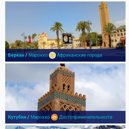
Беркан
/
Марокко
Африканские города
Кутубия
/
Марокко
Достопримечательности