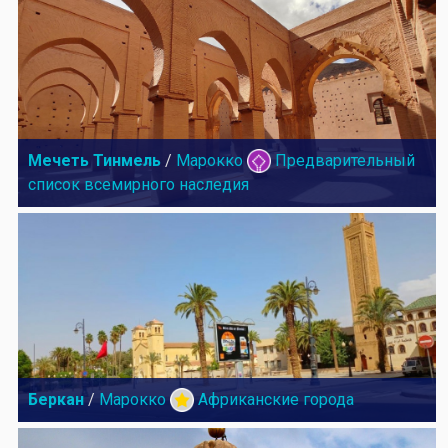
Мечеть Тинмель
/
Марокко
Предварительный
список всемирного наследия
Беркан
/
Марокко
Африканские города