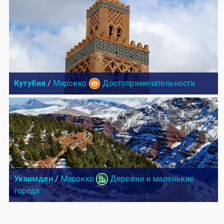
Кутубия
/
Марокко
Достопримечательности
Укаимден
/
Марокко
Деревни и маленькие
города