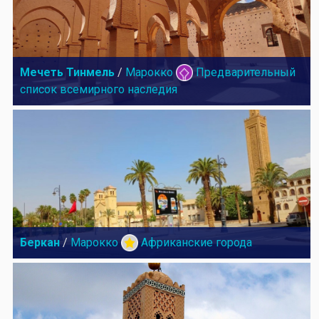
Мечеть Тинмель
/
Марокко
Предварительный
список всемирного наследия
Беркан
/
Марокко
Африканские города