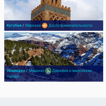
Кутубия
/
Марокко
Достопримечательности
Укаимден
/
Марокко
Деревни и маленькие
города