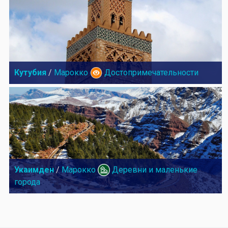
Кутубия
/
Марокко
Достопримечательности
Укаимден
/
Марокко
Деревни и маленькие
города