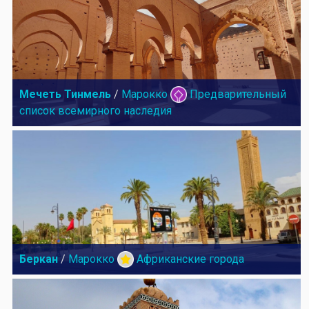
Мечеть Тинмель
/
Марокко
Предварительный
список всемирного наследия
Беркан
/
Марокко
Африканские города