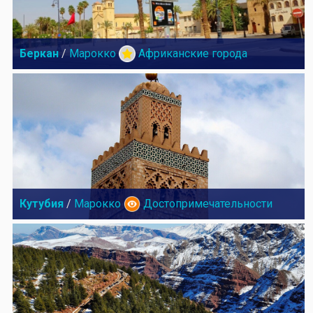
Беркан
/
Марокко
Африканские города
Кутубия
/
Марокко
Достопримечательности