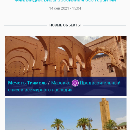
14 сен 2021 - 15:04
НОВЫЕ ОБЪЕКТЫ
Мечеть Тинмель
/
Марокко
Предварительный
список всемирного наследия