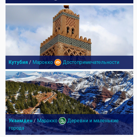
Кутубия
/
Марокко
Достопримечательности
Укаимден
/
Марокко
Деревни и маленькие
города