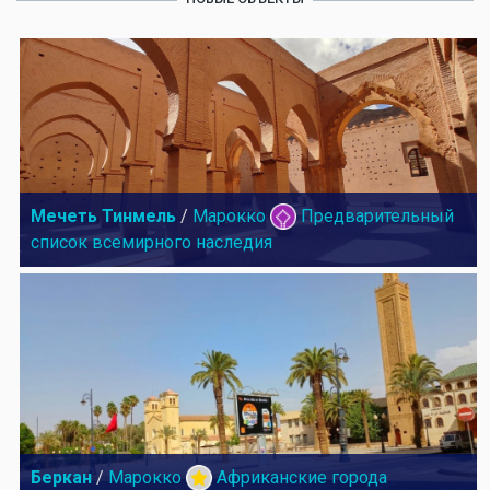
Мечеть Тинмель
/
Марокко
Предварительный
список всемирного наследия
Беркан
/
Марокко
Африканские города