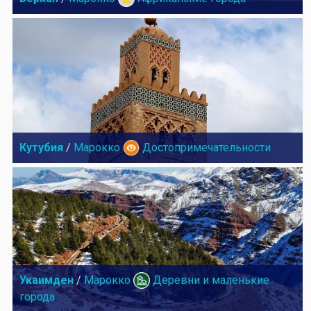
Кутубия
/
Марокко
Достопримечательности
Укаимден
/
Марокко
Деревни и маленькие
города