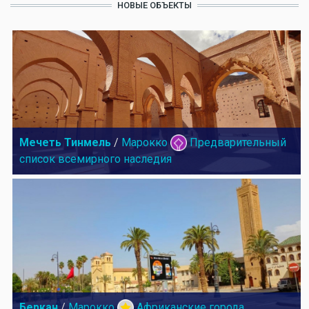
НОВЫЕ ОБЪЕКТЫ
Мечеть Тинмель
/
Марокко
Предварительный
список всемирного наследия
Беркан
/
Марокко
Африканские города