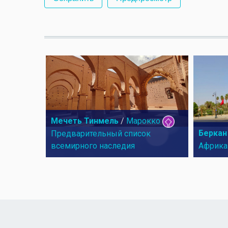
Мечеть Тинмель
/
Марокко
Беркан
Предварительный список
всемирного наследия
Африка