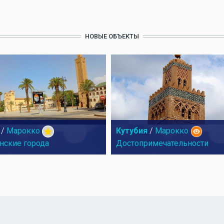
НОВЫЕ ОБЪЕКТЫ
/
Марокко
Кутубия
/
Марокко
нские города
Достопримечательности