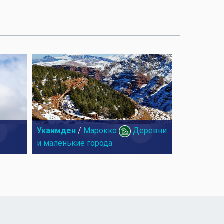
Укаимден
/
Марокко
Деревни
и маленькие города