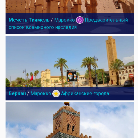
Мечеть Тинмель
/
Марокко
Предварительный
список всемирного наследия
Беркан
/
Марокко
Африканские города