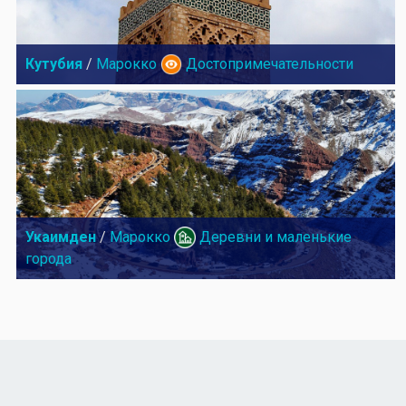
Кутубия
/
Марокко
Достопримечательности
Укаимден
/
Марокко
Деревни и маленькие
города