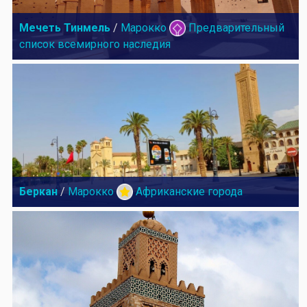
Мечеть Тинмель
/
Марокко
Предварительный
список всемирного наследия
Беркан
/
Марокко
Африканские города