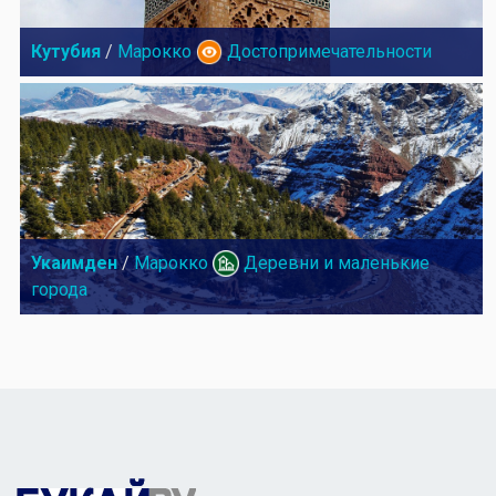
Кутубия
/
Марокко
Достопримечательности
Укаимден
/
Марокко
Деревни и маленькие
города