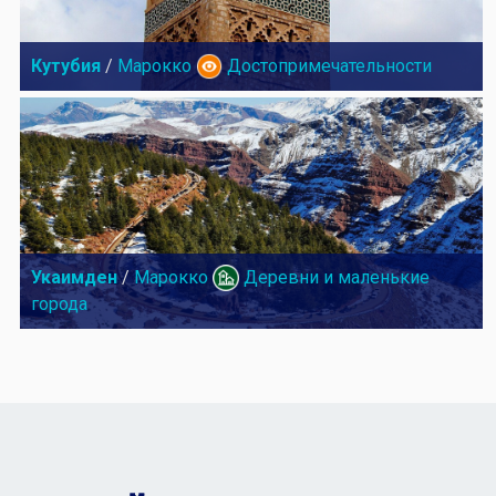
Кутубия
/
Марокко
Достопримечательности
Укаимден
/
Марокко
Деревни и маленькие
города