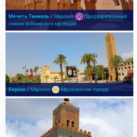
Мечеть Тинмель
/
Марокко
Предварительный
список всемирного наследия
Беркан
/
Марокко
Африканские города