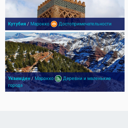
Кутубия
/
Марокко
Достопримечательности
Укаимден
/
Марокко
Деревни и маленькие
города