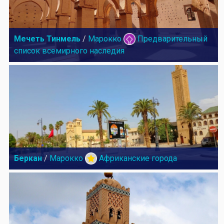
Мечеть Тинмель
/
Марокко
Предварительный
список всемирного наследия
Беркан
/
Марокко
Африканские города