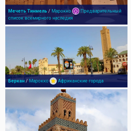
Мечеть Тинмель
/
Марокко
Предварительный
список всемирного наследия
Беркан
/
Марокко
Африканские города