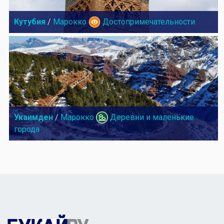
Кутубия
/
Марокко
Достопримечательности
Укаимден
/
Марокко
Деревни и маленькие
города