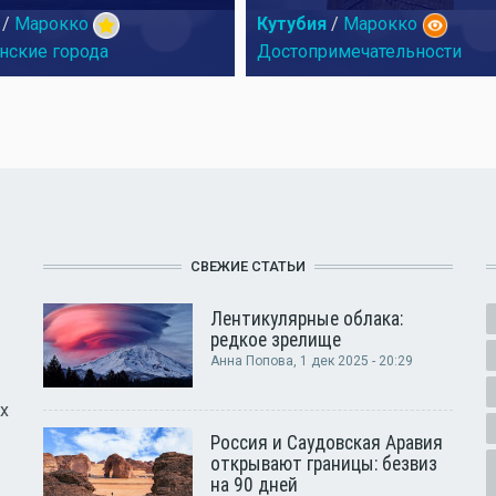
/
Марокко
Кутубия
/
Марокко
нские города
Достопримечательности
СВЕЖИЕ СТАТЬИ
Лентикулярные облака:
редкое зрелище
Анна Попова
, 1 дек 2025 - 20:29
х
Россия и Саудовская Аравия
открывают границы: безвиз
на 90 дней