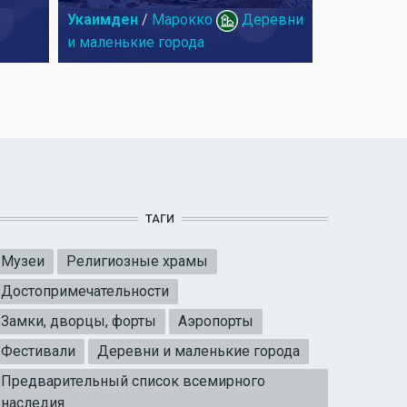
Укаимден
/
Марокко
Деревни
и маленькие города
ТАГИ
Музеи
Религиозные храмы
Достопримечательности
Замки, дворцы, форты
Аэропорты
Фестивали
Деревни и маленькие города
Предварительный список всемирного
наследия