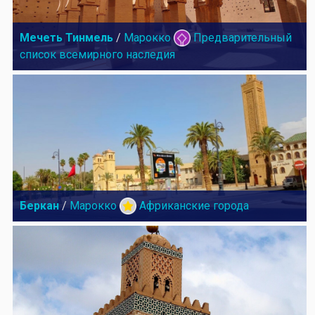
Мечеть Тинмель
/
Марокко
Предварительный
список всемирного наследия
Беркан
/
Марокко
Африканские города