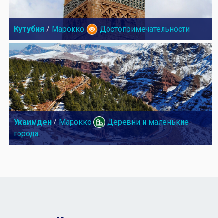
Кутубия
/
Марокко
Достопримечательности
Укаимден
/
Марокко
Деревни и маленькие
города