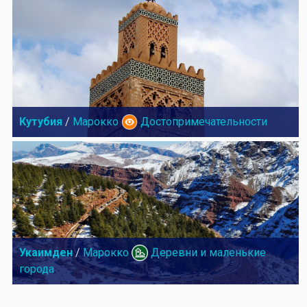
Кутубия
/
Марокко
Достопримечательности
Укаимден
/
Марокко
Деревни и маленькие
города