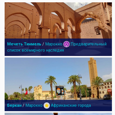
Мечеть Тинмель
/
Марокко
Предварительный
список всемирного наследия
Беркан
/
Марокко
Африканские города