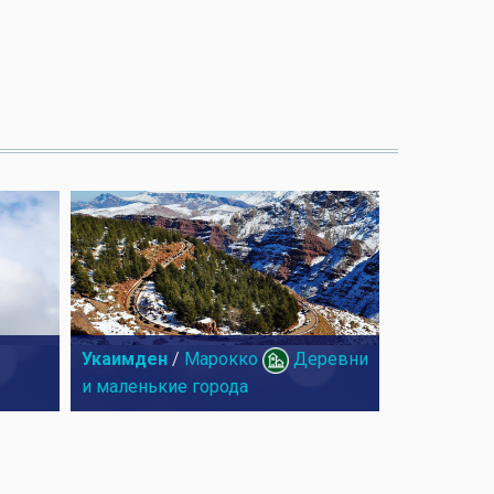
Укаимден
/
Марокко
Деревни
и маленькие города