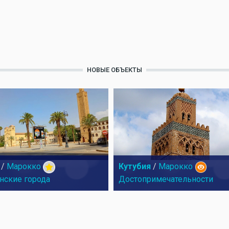
НОВЫЕ ОБЪЕКТЫ
/
Марокко
Кутубия
/
Марокко
нские города
Достопримечательности