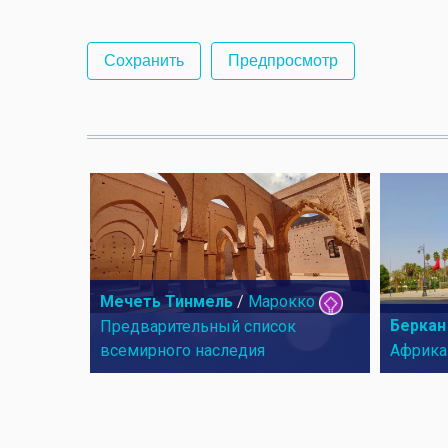
Мечеть Тинмель
/
Марокко
Беркан
Предварительный список
всемирного наследия
Африка