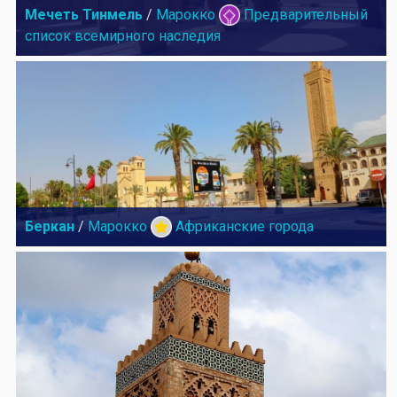
Мечеть Тинмель
/
Марокко
Предварительный
список всемирного наследия
Беркан
/
Марокко
Африканские города