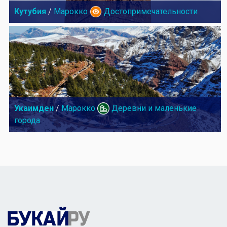
Кутубия
/
Марокко
Достопримечательности
Укаимден
/
Марокко
Деревни и маленькие
города