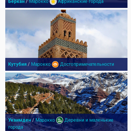
Беркан
/
Марокко
Африканские города
Кутубия
/
Марокко
Достопримечательности
Укаимден
/
Марокко
Деревни и маленькие
города